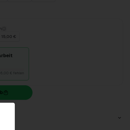
n
 15,00 €
rbeit
6,00 € fehlen
rb