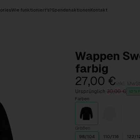
ories
Wie funktioniert's?
Spendenaktionen
Kontakt
Wappen Swe
farbig
27,00 €
inkl. MwSt
Ursprünglich
30,00 €
10 % 
Farben
Größen
98/104
110/116
122/1