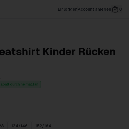
Einloggen
Account anlegen
0
atshirt Kinder Rücken
.
Rabatt durch heimat.fan
28
134/146
152/164