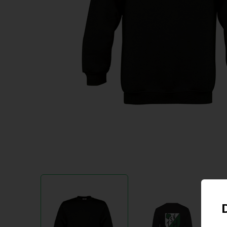
Item
1
of
2