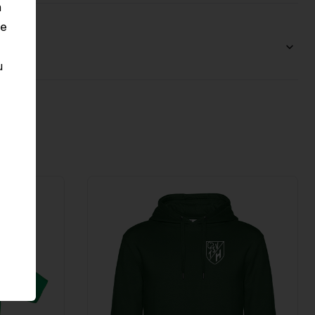
n
le
u