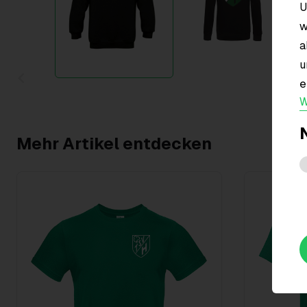
U
w
a
u
e
Item
W
1
of
2
Mehr Artikel entdecken