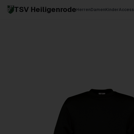
TSV Heiligenrode
Herren
Damen
Kinder
Access