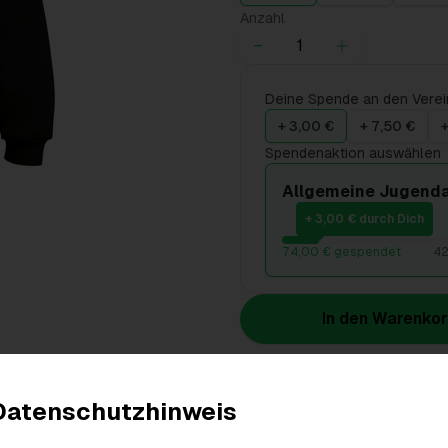
Anzahl
Deine Spende an den Verei
+ 3,00 €
+ 7,50 €
+
Spendenaktion auswählen
Allgemeine Jugenda
+ 3,00 € durch Dich
74,00 € gespendet
42
In den Warenko
Produktdetails
Datenschutzhinweis