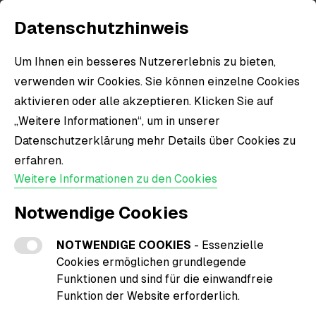
Datenschutzhinweis
Um Ihnen ein besseres Nutzererlebnis zu bieten,
Brauchst du Hilfe?
verwenden wir Cookies. Sie können einzelne Cookies
Wie du uns kontaktieren kannst.
aktivieren oder alle akzeptieren. Klicken Sie auf
„Weitere Informationen“, um in unserer
Datenschutzerklärung mehr Details über Cookies zu
Wir möchten sicherstellen, dass dein
erfahren.
Einkaufserlebnis reibungslos verläuft. Solltest du
Weitere Informationen zu den Cookies
einmal nicht vollständig zufrieden sein oder
Fragen zu Retouren und Umtausch haben, sind
Notwendige Cookies
wir hier, um dir zu helfen.
NOTWENDIGE COOKIES
- Essenzielle
Retouren und Umtausch
Cookies ermöglichen grundlegende
Funktionen und sind für die einwandfreie
Du kannst Artikel innerhalb von 14 Tagen nach
Funktion der Website erforderlich.
Erhalt deiner Bestellung zurücksenden. Bitte